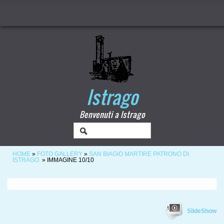
Istrago
Benvenuti a Istrago
HOME
»
FOTO GALLERY
»
SAN BIAGIO MARTIRE PATRONO DI
ISTRAGO.
» IMMAGINE 10/10
SlideShow