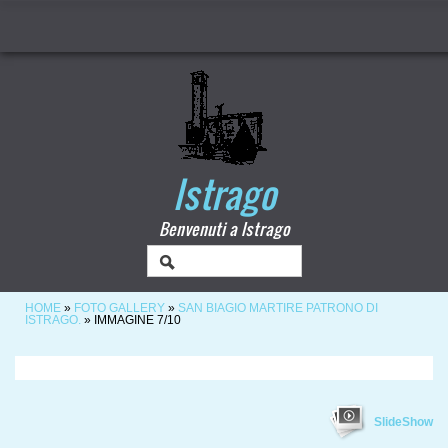
Istrago
Benvenuti a Istrago
HOME
»
FOTO GALLERY
»
SAN BIAGIO MARTIRE PATRONO DI
ISTRAGO.
» IMMAGINE 7/10
SlideShow