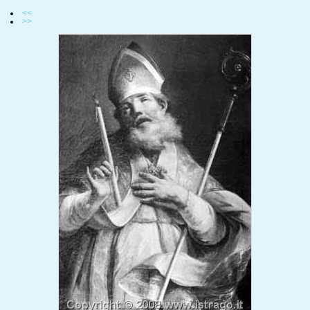
<<
>>