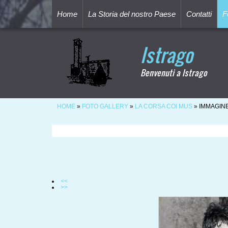
Home
La Storia del nostro Paese
Contatti
F
Istrago
Benvenuti a Istrago
HOME
»
FOTO GALLERY
»
LA CORSA COI MUS
» IMMAGINE
<<
>>